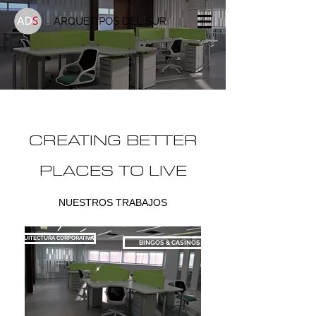
ARQUETIPOS DEL SUR
CREATING BETTER
PLACES TO LIVE
NUESTROS TRABAJOS
ARQUITECTURA CORPORATIVA
BINGOS & CASINOS